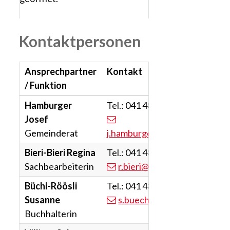
Kontaktpersonen
Ansprechpartner
Kontakt
/ Funktion
Hamburger
Tel.:
041 482 02 62
Josef
Gemeinderat
j.hamburger
@entlebuch.ch
Bieri-Bieri
Regina
Tel.:
041 482 02 59
Sachbearbeiterin
r.bieri
@entlebuch.ch
Büchi-Röösli
Tel.:
041 482 02 68
Susanne
s.buechi
@entlebuch.ch
Buchhalterin