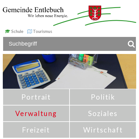
Schule
Tourismus
Portrait
Politik
Verwaltung
Soziales
Freizeit
Wirtschaft