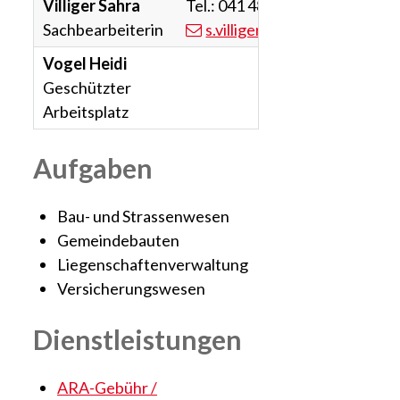
Villiger
Sahra
Tel.:
041 482 02 63
Sachbearbeiterin
s.villiger
@entlebuch.ch
Vogel
Heidi
Geschützter
Arbeitsplatz
Aufgaben
Bau- und Strassenwesen
Gemeindebauten
Liegenschaftenverwaltung
Versicherungswesen
Dienstleistungen
ARA-Gebühr /