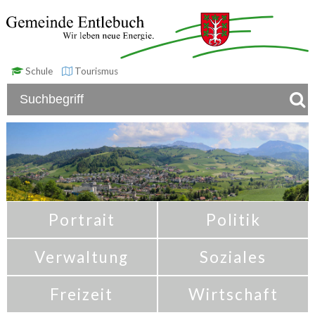
Schule
Tourismus
Portrait
Politik
Verwaltung
Soziales
Freizeit
Wirtschaft