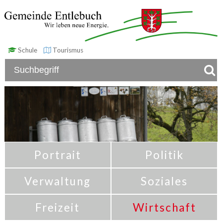
Schule
Tourismus
Portrait
Politik
Verwaltung
Soziales
Freizeit
Wirtschaft