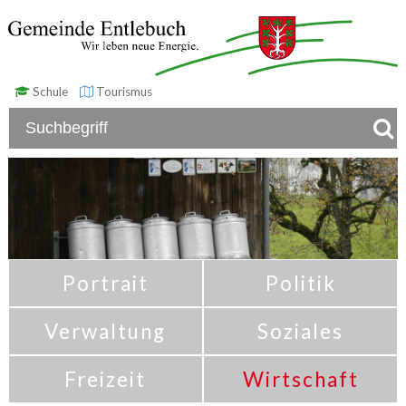
Schule
Tourismus
Portrait
Politik
Verwaltung
Soziales
Freizeit
Wirtschaft