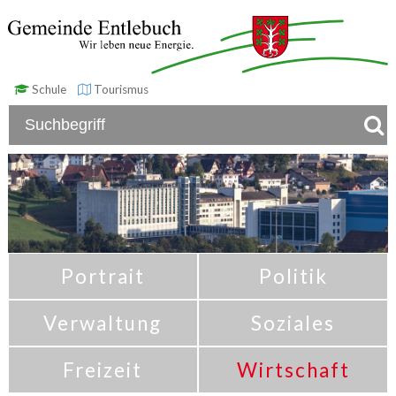
Schule
Tourismus
Portrait
Politik
Verwaltung
Soziales
Freizeit
Wirtschaft