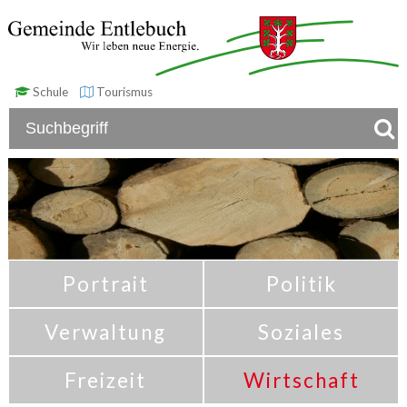
Schule
Tourismus
Portrait
Politik
Verwaltung
Soziales
Freizeit
Wirtschaft