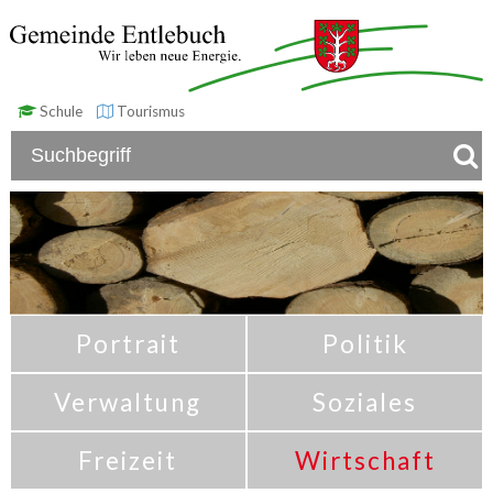
Schule
Tourismus
Portrait
Politik
Verwaltung
Soziales
Freizeit
Wirtschaft