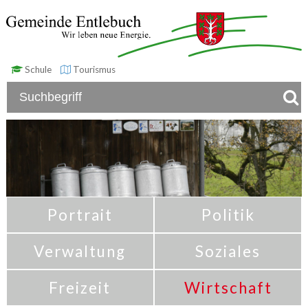
Schule
Tourismus
Portrait
Politik
Verwaltung
Soziales
Freizeit
Wirtschaft