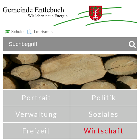
Schule
Tourismus
Portrait
Politik
Verwaltung
Soziales
Freizeit
Wirtschaft