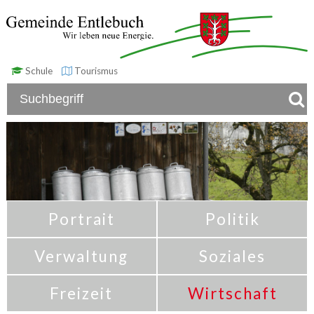
Schule
Tourismus
Portrait
Politik
Verwaltung
Soziales
Freizeit
Wirtschaft