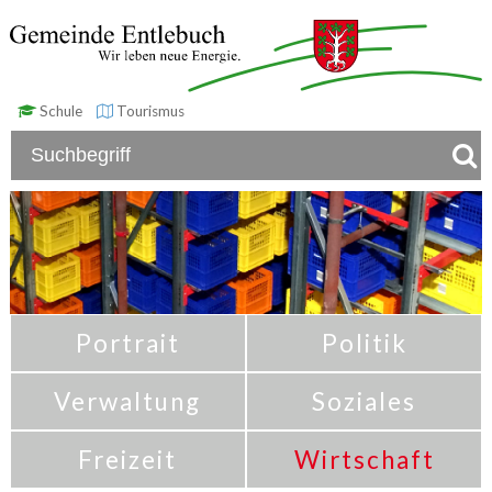
Schule
Tourismus
Portrait
Politik
Verwaltung
Soziales
Freizeit
Wirtschaft