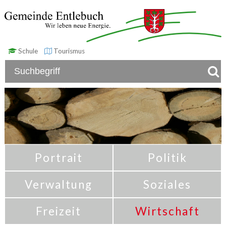
Schule
Tourismus
Portrait
Politik
Verwaltung
Soziales
Freizeit
Wirtschaft