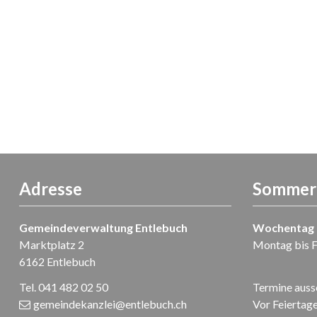
Adresse
Sommer-
Gemeindeverwaltung Entlebuch
Wochentag
Marktplatz 2
Montag bis F
6162 Entlebuch
Tel. 041 482 02 50
Termine ausse
gemeindekanzlei
@entlebuch.ch
Vor Feiertage