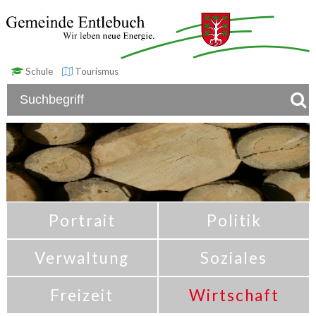
Schule
Tourismus
Portrait
Politik
Verwaltung
Soziales
Freizeit
Wirtschaft