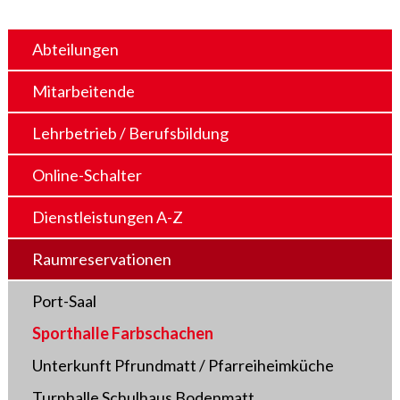
Abteilungen
Mitarbeitende
Lehrbetrieb / Berufsbildung
Online-Schalter
Dienstleistungen A-Z
Raumreservationen
Port-Saal
Sporthalle Farbschachen
Unterkunft Pfrundmatt / Pfarreiheimküche
Turnhalle Schulhaus Bodenmatt