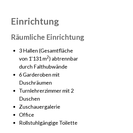
Einrichtung
Räumliche Einrichtung
3 Hallen (Gesamtfläche
2
von 1'131 m
) abtrennbar
durch Falthubwände
6 Garderoben mit
Duschräumen
Turnlehrerzimmer mit 2
Duschen
Zuschauergalerie
Office
Rollstuhlgängige Toilette