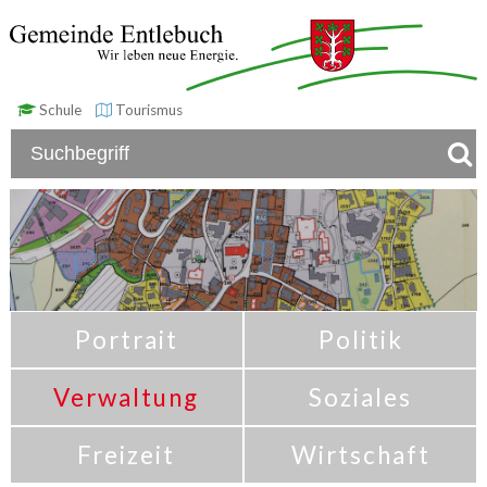
Schule
Tourismus
Portrait
Politik
Verwaltung
Soziales
Freizeit
Wirtschaft