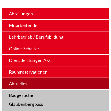
Abteilungen
Mitarbeitende
Lehrbetrieb / Berufsbildung
Online-Schalter
Dienstleistungen A-Z
Raumreservationen
Aktuelles
Baugesuche
Glaubenbergpass