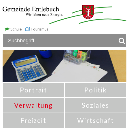
Schule
Tourismus
Portrait
Politik
Verwaltung
Soziales
Freizeit
Wirtschaft