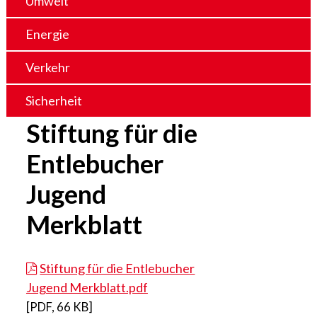
Umwelt
Energie
Verkehr
Sicherheit
Stiftung für die
Entlebucher
Jugend
Merkblatt
Stiftung für die Entlebucher
Jugend Merkblatt.pdf
[
PDF
,
66 KB
]