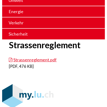
Umwelt
Energie
Verkehr
Sicherheit
Strassenreglement
Strassenreglement.pdf
[
PDF
,
476 KB
]