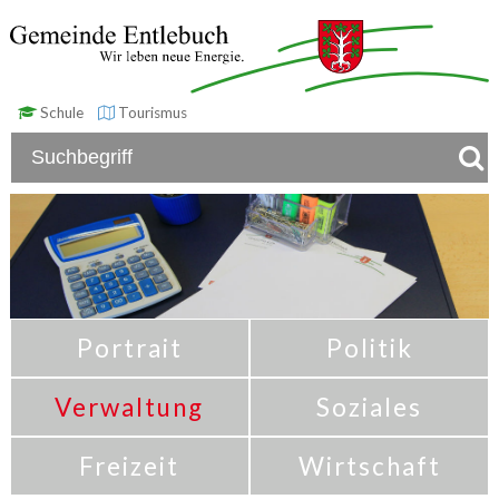
Schule
Tourismus
Portrait
Politik
Verwaltung
Soziales
Freizeit
Wirtschaft