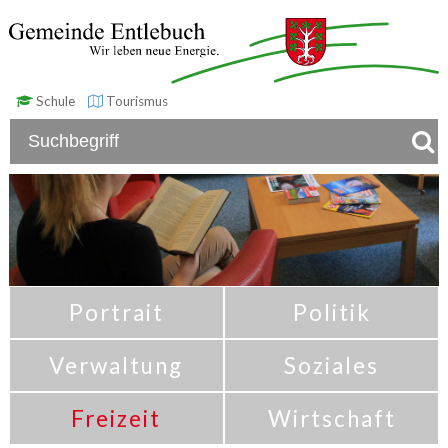
Schule
Tourismus
Portrait
Politik
Verwaltung
Soziales
Freizeit
Wirtschaft